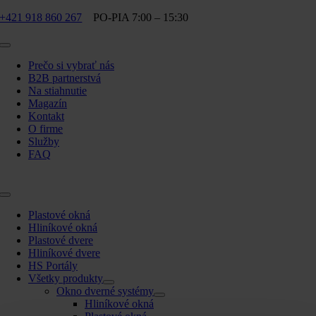
Skip
+421 918 860 267
PO-PIA 7:00 – 15:30
to
content
Toggle
Navigation
Prečo si vybrať nás
B2B partnerstvá
Na stiahnutie
Magazín
Kontakt
O firme
Služby
FAQ
Toggle
Navigation
Plastové okná
Hliníkové okná
Plastové dvere
Hliníkové dvere
HS Portály
Všetky produkty
Okno dverné systémy
Hliníkové okná