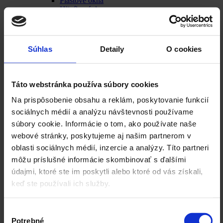
Plastové okná
Hliníkové dvere
Plastové dvere
HS portál plastový
HS portál hliníkový
Zimné záhrady hliníkové
Súhlas
Detaily
O cookies
Zimné záhrady plastové
Tienenie
Pergoly
Slnolamy
Táto webstránka používa súbory cookies
Paravany
Vonkajšie rolety
Na prispôsobenie obsahu a reklám, poskytovanie funkcií
Vonkajšie žalúzie
sociálnych médií a analýzu návštevnosti používame
Zip screen rolety
súbory cookie. Informácie o tom, ako používate naše
Interiérové roletky
Interiérové žalúzie
webové stránky, poskytujeme aj našim partnerom v
Ostatné produkty
oblasti sociálnych médií, inzercie a analýzy. Títo partneri
Fasády
môžu príslušné informácie skombinovať s ďalšími
Zábradlia
Parapety
údajmi, ktoré ste im poskytli alebo ktoré od vás získali,
Výplne do dverí
keď ste používali ich služby.
Dopľnky ku dverám
Sieťky proti hmyzu
Špeciálne okná
Výber
Rohové okná
Potrebné
súhlasu