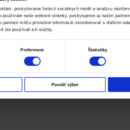
eklám, poskytovanie funkcií sociálnych médií a analýzu návšte
o používate naše webové stránky, poskytujeme aj našim partner
to partneri môžu príslušné informácie skombinovať s ďalšími údaj
ď ste používali ich služby.
Preferencie
Štatistiky
stí
Široká variabilita výroby
Skutočne profesionálny prístup
Povoliť výber