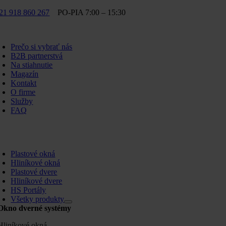
Skip
21 918 860 267
PO-PIA 7:00 – 15:30
to
content
oggle
avigation
Prečo si vybrať nás
B2B partnerstvá
Na stiahnutie
Magazín
Kontakt
O firme
Služby
FAQ
oggle
avigation
Plastové okná
Hliníkové okná
Plastové dvere
Hliníkové dvere
HS Portály
Všetky produkty
Okno dverné systémy
Hliníkové okná