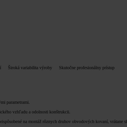
stí
Široká variabilita výroby
Skutočne profesionálny prístup
nými parametrami.
ického vzhľadu a odolnosti konštrukcii.
ú prispôsobené na montáž rôznych druhov obvodových kovaní, vrátane 