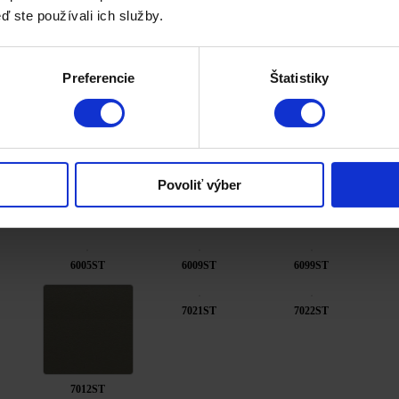
ď ste používali ich služby.
Preferencie
Štatistiky
ch farbách a drevených imitáciách. Na výber je 57 imitácií vybraných d
náciou. Špecialitou je 4D laminovanie , ktoré dokonale imituje profil 
Povoliť výber
6005ST
6009ST
6099ST
7021ST
7022ST
7012ST