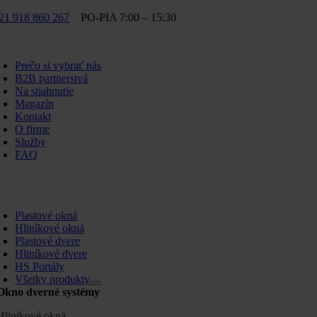
Skip
21 918 860 267
PO-PIA 7:00 – 15:30
to
content
oggle
avigation
Prečo si vybrať nás
B2B partnerstvá
Na stiahnutie
Magazín
Kontakt
O firme
Služby
FAQ
oggle
avigation
Plastové okná
Hliníkové okná
Plastové dvere
Hliníkové dvere
HS Portály
Všetky produkty
Okno dverné systémy
Hliníkové okná