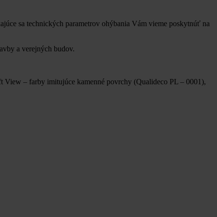
 týkajúce sa technických parametrov ohýbania Vám vieme poskytnúť na
tavby a verejných budov.
Loft View – farby imitujúce kamenné povrchy (Qualideco PL – 0001),