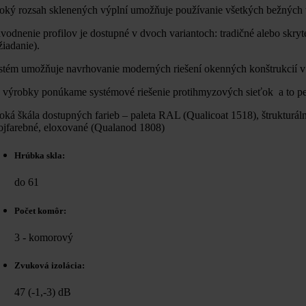
roký rozsah sklenených výplní umožňuje používanie všetkých bežných t
vodnenie profilov je dostupné v dvoch variantoch: tradičné alebo skry
žiadanie).
stém umožňuje navrhovanie moderných riešení okenných konštrukcií v 
 výrobky ponúkame systémové riešenie protihmyzových sieťok a to pe
roká škála dostupných farieb – paleta RAL (Qualicoat 1518), štrukturá
ojfarebné, eloxované (Qualanod 1808)
Hrúbka skla:
do 61
Počet komôr:
3 - komorový
Zvuková izolácia:
47 (-1,-3) dB