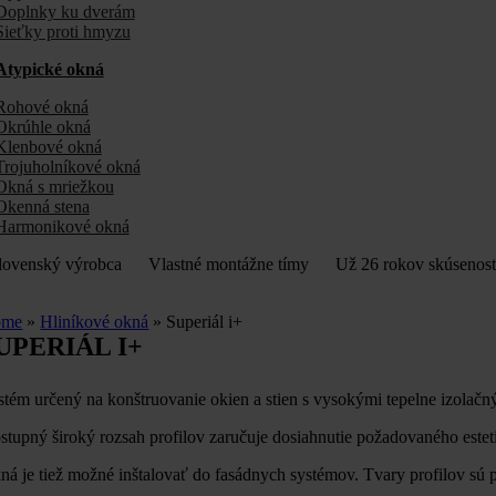
Doplnky ku dverám
Sieťky proti hmyzu
Atypické okná
Rohové okná
Okrúhle okná
Klenbové okná
Trojuholníkové okná
Okná s mriežkou
Okenná stena
Harmonikové okná
ovenský výrobca
Vlastné montážne tímy
Už 26 rokov skúseno
ome
»
Hliníkové okná
»
Superiál i+
UPERIÁL I+
stém určený na konštruovanie okien a stien s vysokými tepelne izolač
stupný široký rozsah profilov zaručuje dosiahnutie požadovaného estet
ná je tiež možné inštalovať do fasádnych systémov. Tvary profilov s