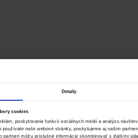
Detaily
bory cookies
uktov. Certifikáty, ktoré sme získali, potvrdzujú vysoký štandard pri 
eklám, poskytovanie funkcií sociálnych médií a analýzu návšte
ntrole výrobných procesov. Garantujeme dlhú životnosť našich výrobk
o používate naše webové stránky, poskytujeme aj našim partner
to partneri môžu príslušné informácie skombinovať s ďalšími údaj