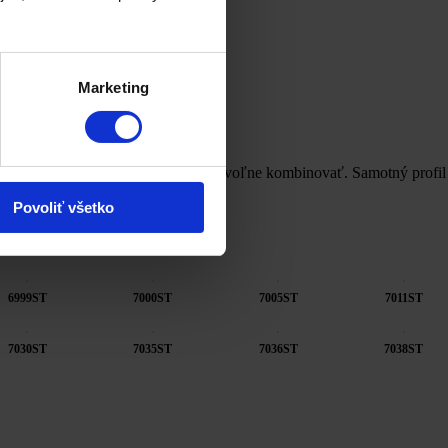
Marketing
revín alebo farieb, ktoré môžete ľubovoľne kombinovať. Samotný profil
eurookna.
Povoliť všetko
6999ST
7000ST
7005ST
7011ST
7030ST
7035ST
7036ST
7038ST