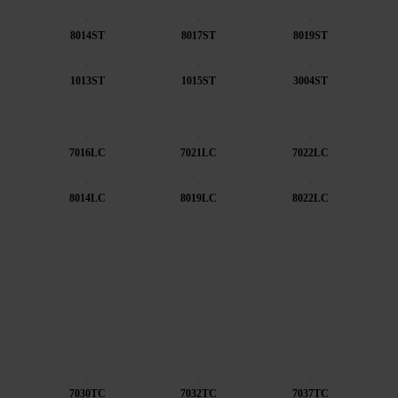
8014ST
8017ST
8019ST
1013ST
1015ST
3004ST
7016LC
7021LC
7022LC
8014LC
8019LC
8022LC
7030TC
7032TC
7037TC