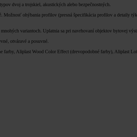
ypov dvoj a trojskiel, akustických alebo bezpečnostných.
té. Možnosť ohýbania profilov (presná špecifikácia profilov a detaily
mnohých variantoch. Uplatnia sa pri navrhovaní objektov bytovej výs
vné, otváravé a posuvné.
lne farby, Aliplast Wood Color Effect (drevopodobné farby), Aliplast 