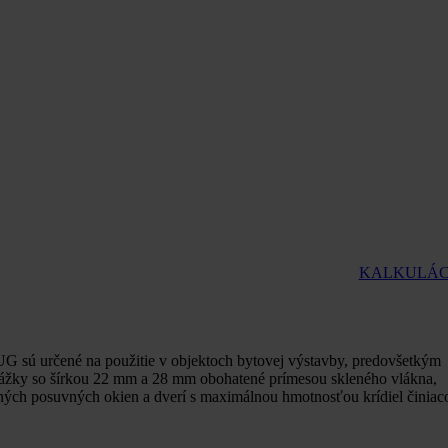
KALKULÁC
G sú určené na použitie v objektoch bytovej výstavby, predovšetkým
repážky so šírkou 22 mm a 28 mm obohatené prímesou skleného vlákna,
ných posuvných okien a dverí s maximálnou hmotnosťou krídiel činiac