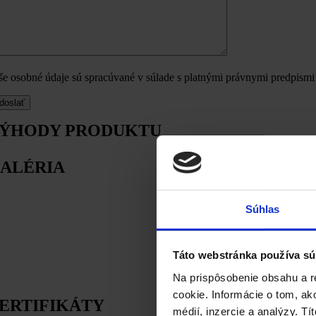
še osobné údaje sú spracúvané v súlade s platnými právnymi predpismi
ÝHODY PRODUKTU
ALÉRIA
Súhlas
Táto webstránka používa sú
Na prispôsobenie obsahu a r
cookie. Informácie o tom, ak
ERTIFIKÁTY
médií, inzercie a analýzy. Tí