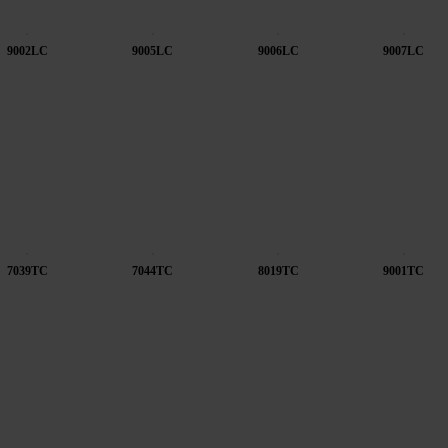
9002LC
9005LC
9006LC
9007LC
7039TC
7044TC
8019TC
9001TC