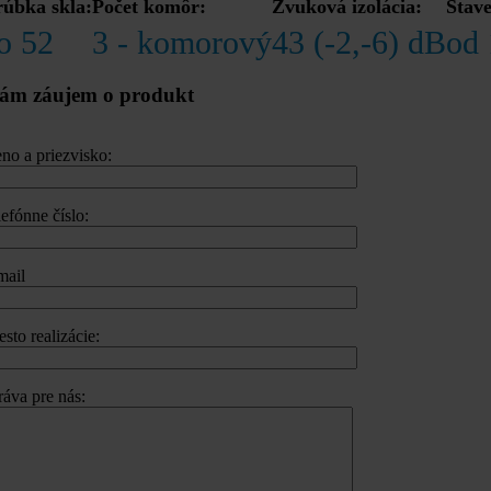
úbka skla:
Počet komôr:
Zvuková izolácia:
Stav
o 52
3 - komorový
43 (-2,-6) dB
od
ám záujem o produkt
no a priezvisko:
lefónne číslo:
mail
sto realizácie:
ráva pre nás: