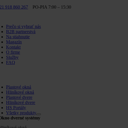
Skip
21 918 860 267
PO-PIA 7:00 – 15:30
to
content
oggle
avigation
Prečo si vybrať nás
B2B partnerstvá
Na stiahnutie
Magazín
Kontakt
O firme
Služby
FAQ
oggle
avigation
Plastové okná
Hliníkové okná
Plastové dvere
Hliníkové dvere
HS Portály
Všetky produkty
Okno dverné systémy
Hliníkové okná