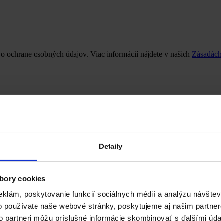
 o ochrane osobných údajov. Viac informácií nájdete v našich
Zásadách
Detaily
bory cookies
eklám, poskytovanie funkcií sociálnych médií a analýzu návšte
o používate naše webové stránky, poskytujeme aj našim partner
to partneri môžu príslušné informácie skombinovať s ďalšími údaj