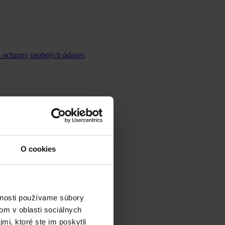
 ochrany osobných údajov
.
O cookies
vnosti používame súbory
om v oblasti sociálnych
mi, ktoré ste im poskytli