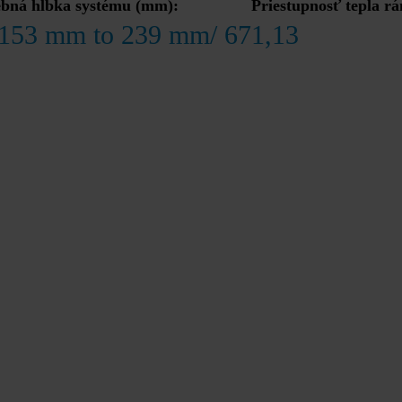
ebná hĺbka systému (mm):
Priestupnosť tepla 
 153 mm to 239 mm/ 67
1,13