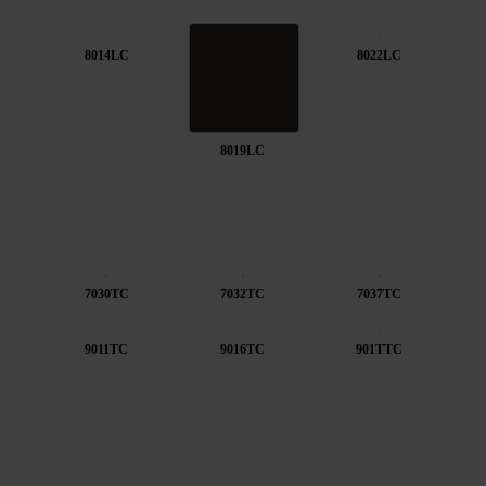
8014LC
8022LC
8019LC
7030TC
7032TC
7037TC
9011TC
9016TC
901TTC