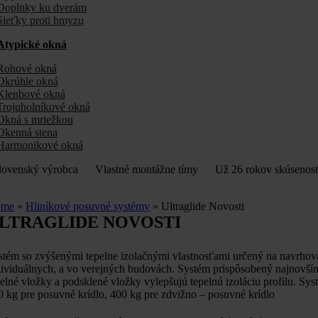
Doplnky ku dverám
Sieťky proti hmyzu
Atypické okná
Rohové okná
Okrúhle okná
Klenbové okná
Trojuholníkové okná
Okná s mriežkou
Okenná stena
Harmonikové okná
ovenský výrobca
Vlastné montážne tímy
Už 26 rokov skúseno
ome
»
Hliníkové posuvné systémy
»
Ultraglide Novosti
LTRAGLIDE NOVOSTI
stém so zvýšenými tepelne izolačnými vlastnosťami určený na navrhov
dividuálnych, a vo verejných budovách. Systém prispôsobený najnovším
pelné vložky a podsklené vložky vylepšujú tepelnú izoláciu profilu.
0 kg pre posuvné krídlo, 400 kg pre zdvižno – posuvné krídlo