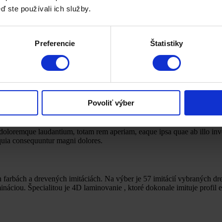
ď ste používali ich služby.
uktov. Certifikáty, ktoré sme získali, potvrdzujú vysoký štandard pri 
ntrole výrobných procesov. Garantujeme dlhú životnosť našich výrobk
Preferencie
Štatistiky
Povoliť výber
 doloremque laudantium, totam rem aperiam, eaque ipsa quae ab illo inven
 quia consequuntur magni dolores.
ch farbách a drevených imitáciách. Na výber je 57 imitácií vybraných d
náciou. Špecialitou je 4D laminovanie , ktoré dokonale imituje profil 