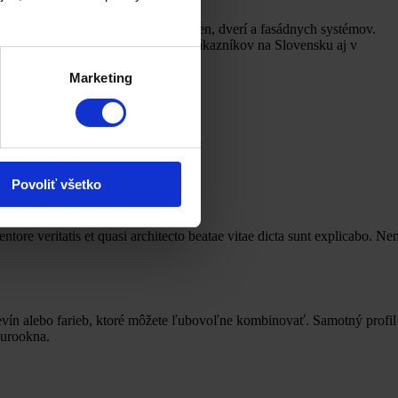
výrobe plastových a hliníkových okien, dverí a fasádnych systémov.
ov, čím zabezpečujeme spokojnosť zákazníkov na Slovensku aj v
Marketing
Povoliť všetko
tore veritatis et quasi architecto beatae vitae dicta sunt explicabo. N
revín alebo farieb, ktoré môžete ľubovoľne kombinovať. Samotný profil
eurookna.