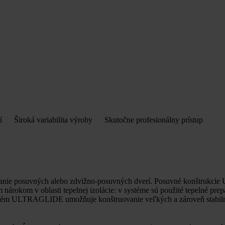
stí
Široká variabilita výroby
Skutočne profesionálny prístup
anie posuvných alebo zdvižno-posuvných dverí. Posuvné konštrukcie U
 nárokom v oblasti tepelnej izolácie: v systéme sú použité tepelné p
 Systém ULTRAGLIDE umožňuje konštruovanie veľkých a zároveň stabil