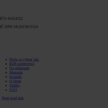
Čeľadická 1, 951 75
Beladice
IČO 45424322
IČ DPH SK2023015324
www.jipo.sk
+421 918 860 267
jipo@jipo.sk
Prečo si vybrať nás
B2B partnerstvá
Na stiahnutie
Magazín
Kontakt
O firme
Služby
FAQ
Page load link
Go
to