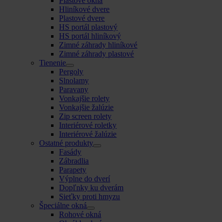
Plastové okná
Hliníkové dvere
Plastové dvere
HS portál plastový
HS portál hliníkový
Zimné záhrady hliníkové
Zimné záhrady plastové
Tienenie
Pergoly
Slnolamy
Paravany
Vonkajšie rolety
Vonkajšie žalúzie
Zip screen rolety
Interiérové roletky
Interiérové žalúzie
Ostatné produkty
Fasády
Zábradlia
Parapety
Výplne do dverí
Dopľnky ku dverám
Sieťky proti hmyzu
Špeciálne okná
Rohové okná