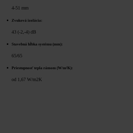
4-51 mm
Zvuková izolácia:
43 (-2,-4) dB
Stavebná hĺbka systému (mm):
65/65
Priestupnosť tepla rámom (W/m²K):
od 1,67 W/m2K