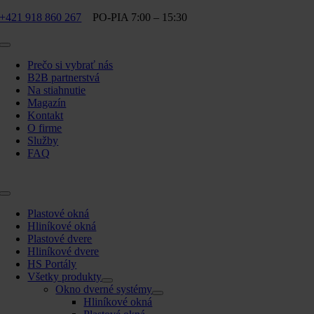
Skip
+421 918 860 267
PO-PIA 7:00 – 15:30
to
content
Toggle
Navigation
Prečo si vybrať nás
B2B partnerstvá
Na stiahnutie
Magazín
Kontakt
O firme
Služby
FAQ
Toggle
Navigation
Plastové okná
Hliníkové okná
Plastové dvere
Hliníkové dvere
HS Portály
Všetky produkty
Okno dverné systémy
Hliníkové okná