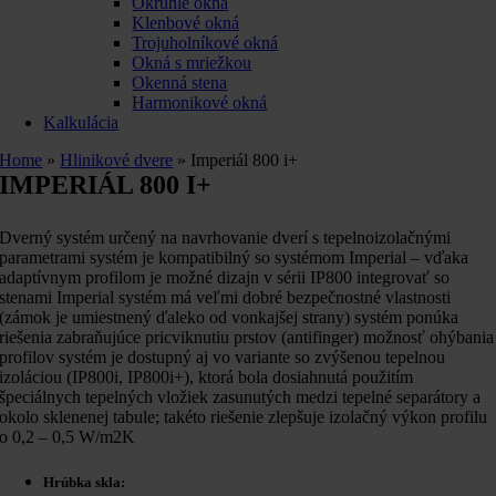
Okrúhle okná
Klenbové okná
Trojuholníkové okná
Okná s mriežkou
Okenná stena
Harmonikové okná
Kalkulácia
Home
»
Hlinikové dvere
»
Imperiál 800 i+
IMPERIÁL 800 I+
Dverný systém určený na navrhovanie dverí s tepelnoizolačnými
parametrami systém je kompatibilný so systémom Imperial – vďaka
adaptívnym profilom je možné dizajn v sérii IP800 integrovať so
stenami Imperial systém má veľmi dobré bezpečnostné vlastnosti
(zámok je umiestnený ďaleko od vonkajšej strany) systém ponúka
riešenia zabraňujúce pricviknutiu prstov (antifinger) možnosť ohýbania
profilov systém je dostupný aj vo variante so zvýšenou tepelnou
izoláciou (IP800i, IP800i+), ktorá bola dosiahnutá použitím
špeciálnych tepelných vložiek zasunutých medzi tepelné separátory a
okolo sklenenej tabule; takéto riešenie zlepšuje izolačný výkon profilu
o 0,2 – 0,5 W/m2K
Hrúbka skla: